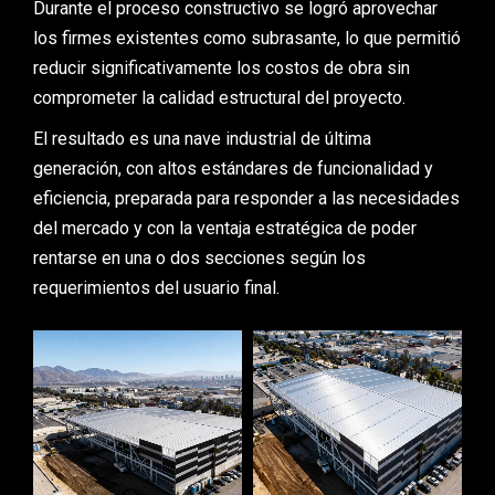
Durante
el
proceso
constructivo
se
logró
aprovechar
los
firmes
existentes
como
subrasante,
lo
que
permitió
reducir
significativamente
los
costos
de
obra
sin
comprometer
la
calidad
estructural
del
proyecto.
El
resultado
es
una
nave
industrial
de
última
generación,
con
altos
estándares
de
funcionalidad
y
eficiencia,
preparada
para
responder
a
las
necesidades
del
mercado
y
con
la
ventaja
estratégica
de
poder
rentarse
en
una
o
dos
secciones
según
los
requerimientos
del
usuario
final.